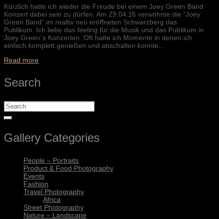
Kürzlich hatte ich wieder die Freude bei einem Joey Green Band
Konzert dabei sein zu dürfen. Am 29.04.16 verwöhnte die “Joey
Green Band” im realtiv neu eröffneten Schwarzberg das
Publikum. Ich liebe das feeling für die Musik und das Publikum in
Joey Green´s Konzerten. Oft hatte ich Momente in denen ich
einfach komplett genießen und abschalten konnte...
Read more
Search
Gallery Categories
People – Portraits
Product & Food Photography
Events
Fashion
Travel Photography
Africa
Street Photography
Nature – Landscape