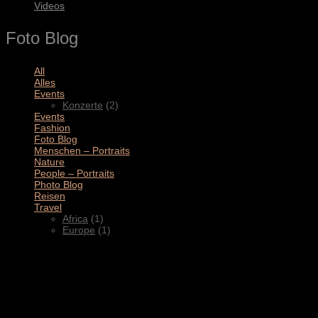
Videos
Foto Blog
All
(11)
Alles
(3)
Events
(2)
Konzerte
(2)
Events
(4)
Fashion
(1)
Foto Blog
(2)
Menschen – Portraits
(1)
Nature
(1)
People – Portraits
(5)
Photo Blog
(1)
Reisen
(1)
Travel
(2)
Africa
(1)
Europe
(1)